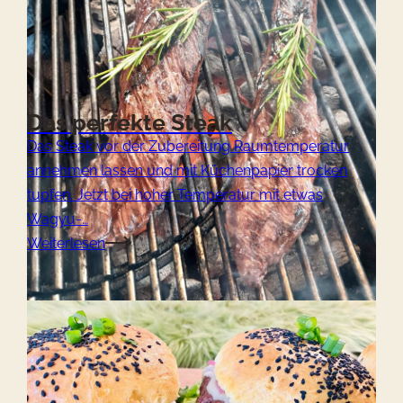
Das perfekte Steak
Das Steak vor der Zubereitung Raumtemperatur
annehmen lassen und mit Küchenpapier trocken
tupfen. Jetzt bei hoher Temperatur mit etwas
Wagyu-…
Weiterlesen