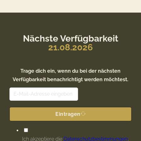
Nächste Verfügbarkeit
21.08.2026
Trage dich ein, wenn du bei der nächsten
Verfügbarkeit benachrichtigt werden möchtest.
G
A
u
l
a
t
Eintragen
r
e
d
r
i
n
Ich akzeptiere die
Datenschutzbestimmungen
.