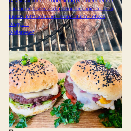
Das Steak vor der Zubereitung Raumtemperatur
annehmen lassen und mit Küchenpapier trocken
tupfen. Jetzt bei hoher Temperatur mit etwas
Wagyu-…
Weiterlesen