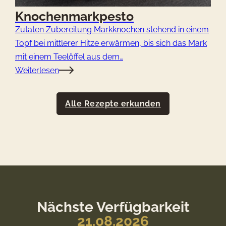
Knochenmarkpesto
Zutaten Zubereitung Markknochen stehend in einem
Topf bei mittlerer Hitze erwärmen, bis sich das Mark
mit einem Teelöffel aus dem…
Weiterlesen
Alle Rezepte erkunden
Nächste Verfügbarkeit
21.08.2026