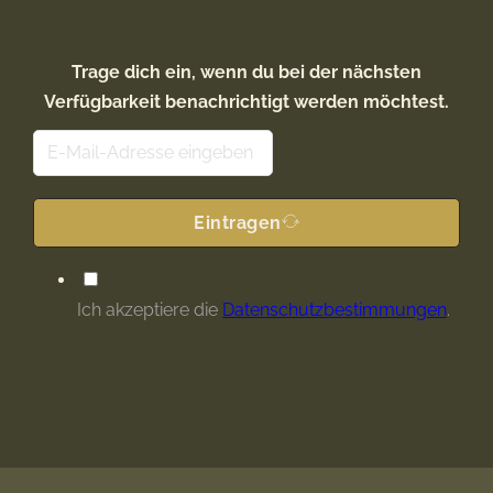
Trage dich ein, wenn du bei der nächsten
Verfügbarkeit benachrichtigt werden möchtest.
G
A
u
l
a
t
Eintragen
r
e
d
r
i
n
Ich akzeptiere die
Datenschutzbestimmungen
.
a
a
n
t
i
v
e
: